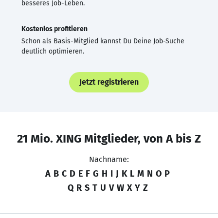
besseres Job-Leben.
Kostenlos profitieren
Schon als Basis-Mitglied kannst Du Deine Job-Suche
deutlich optimieren.
Jetzt registrieren
21 Mio. XING Mitglieder, von A bis Z
Nachname:
A
B
C
D
E
F
G
H
I
J
K
L
M
N
O
P
Q
R
S
T
U
V
W
X
Y
Z