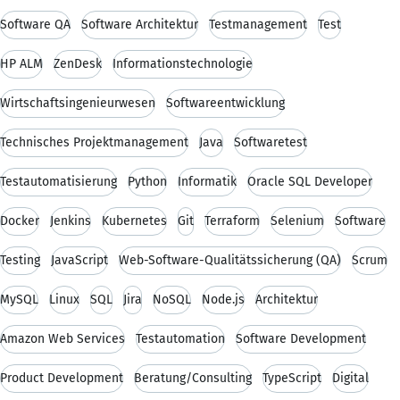
Software QA
Software Architektur
Testmanagement
Test
HP ALM
ZenDesk
Informationstechnologie
Wirtschaftsingenieurwesen
Softwareentwicklung
Technisches Projektmanagement
Java
Softwaretest
Testautomatisierung
Python
Informatik
Oracle SQL Developer
Docker
Jenkins
Kubernetes
Git
Terraform
Selenium
Software
Testing
JavaScript
Web-Software-Qualitätssicherung (QA)
Scrum
MySQL
Linux
SQL
Jira
NoSQL
Node.js
Architektur
Amazon Web Services
Testautomation
Software Development
Product Development
Beratung/Consulting
TypeScript
Digital