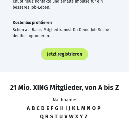
Knüpf neue Kontakte und erhalte Impulse für ein
besseres Job-Leben.
Kostenlos profitieren
Schon als Basis-Mitglied kannst Du Deine Job-Suche
deutlich optimieren.
Jetzt registrieren
21 Mio. XING Mitglieder, von A bis Z
Nachname:
A
B
C
D
E
F
G
H
I
J
K
L
M
N
O
P
Q
R
S
T
U
V
W
X
Y
Z