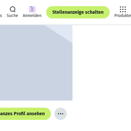
Stellenanzeige schalten
ts
Suche
Anmelden
Produkte
anzes Profil ansehen