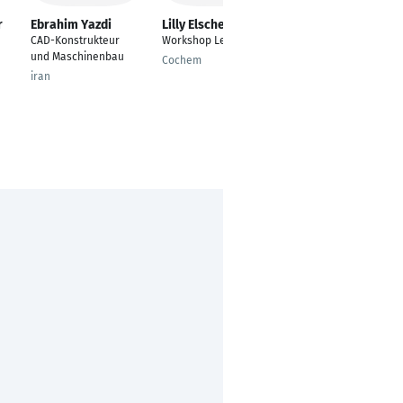
r
Ebrahim Yazdi
Lilly Elscheid
Matthias Baden
CAD-Konstrukteur
Workshop Leitung
Display- &
und Maschinenbau
Verpackungsentwickl
Cochem
er
iran
Scheeßel