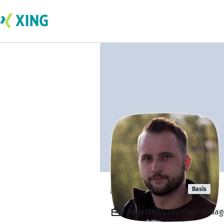
Mario Ibach
Basis
Angestellt, Erzieher/Päda