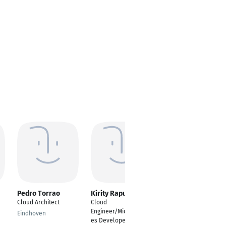
Pedro Torrao
Kirity Rapuru
Aleksandr Ilves
Cloud Architect
Cloud
Senior DevOps
Engineer/Microservic
engineer, Cloud
Eindhoven
es Developer
Architect