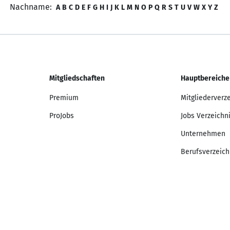
Nachname:
A
B
C
D
E
F
G
H
I
J
K
L
M
N
O
P
Q
R
S
T
U
V
W
X
Y
Z
Mitgliedschaften
Hauptbereiche
Premium
Mitgliederverz
ProJobs
Jobs Verzeichn
Unternehmen
Berufsverzeich