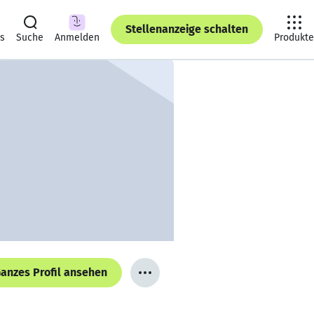
Stellenanzeige schalten
ts
Suche
Anmelden
Produkte
anzes Profil ansehen