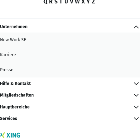
Q
R
S
T
U
V
W
X
Y
Z
Unternehmen
New Work SE
Karriere
Presse
Hilfe & Kontakt
Mitgliedschaften
Hauptbereiche
Services