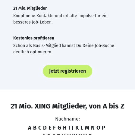
21 Mio. Mitglieder
Knüpf neue Kontakte und erhalte Impulse für ein
besseres Job-Leben.
Kostenlos profitieren
Schon als Basis-Mitglied kannst Du Deine Job-Suche
deutlich optimieren.
Jetzt registrieren
21 Mio. XING Mitglieder, von A bis Z
Nachname:
A
B
C
D
E
F
G
H
I
J
K
L
M
N
O
P