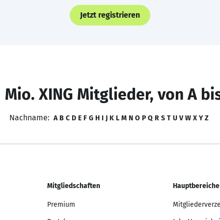
Jetzt registrieren
 Mio. XING Mitglieder, von A bi
Nachname:
A
B
C
D
E
F
G
H
I
J
K
L
M
N
O
P
Q
R
S
T
U
V
W
X
Y
Z
Mitgliedschaften
Hauptbereiche
Premium
Mitgliederverz