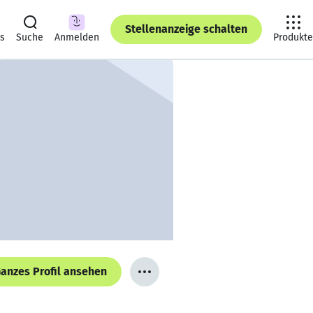
Stellenanzeige schalten
ts
Suche
Anmelden
Produkte
anzes Profil ansehen