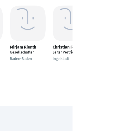
Mirjam Rienth
Christian Federle
Julia Korsch
Gesellschafter
Leiter Vertrieb
Teamleiterin im
Arbeitgeber Service
Baden-Baden
Ingolstadt
Duisburg
Duisburg