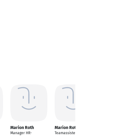
Marion Roth
Marion Roth
Marion Roth
Manager HR-
Teamassistentin
Stellvertretende