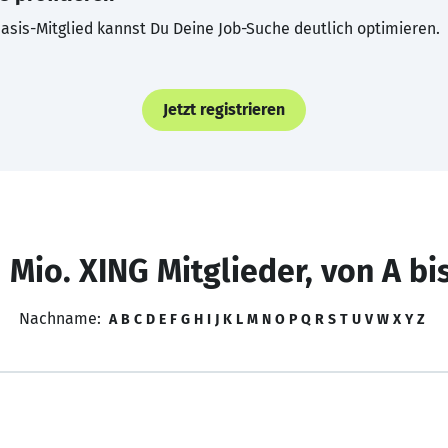
asis-Mitglied kannst Du Deine Job-Suche deutlich optimieren.
Jetzt registrieren
 Mio. XING Mitglieder, von A bi
Nachname:
A
B
C
D
E
F
G
H
I
J
K
L
M
N
O
P
Q
R
S
T
U
V
W
X
Y
Z