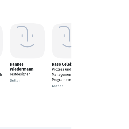
Hannes
Raso Celebic
Eyad Mustafa
Wiedermann
Prozess und Projekt
Customer
Testdesigner
ch
Management und
relationship manager
Programmierung
Dettum
Darmstadt
Aachen