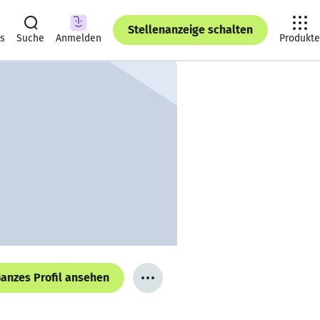
Stellenanzeige schalten
ts
Suche
Anmelden
Produkte
anzes Profil ansehen