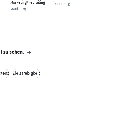
Marketing/Recruiting
Laborleitung
Nürnberg
Maulburg
Saarbrücken
il zu sehen.
stenz
Zielstrebigkeit