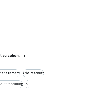
il zu sehen.
smanagement
Arbeitsschutz
alitätsprüfung
5S