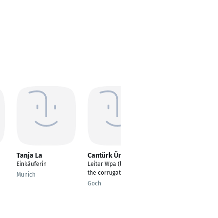
Tanja La
Cantürk Ünal
Nicole Mähn
Einkäuferin
Leiter Wpa (leader of
Field Sales Expert
the corrugator)
West & South
Munich
Germany &
Goch
Switzerland
Darmstadt