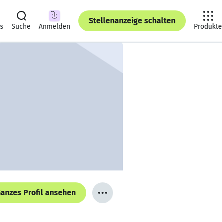
Stellenanzeige schalten
ts
Suche
Anmelden
Produkte
anzes Profil ansehen