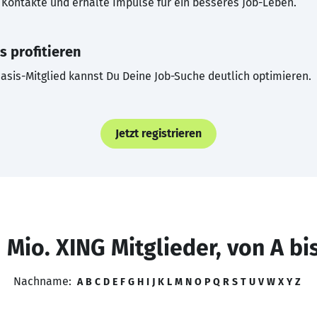
Kontakte und erhalte Impulse für ein besseres Job-Leben.
s profitieren
asis-Mitglied kannst Du Deine Job-Suche deutlich optimieren.
Jetzt registrieren
 Mio. XING Mitglieder, von A bi
Nachname:
A
B
C
D
E
F
G
H
I
J
K
L
M
N
O
P
Q
R
S
T
U
V
W
X
Y
Z