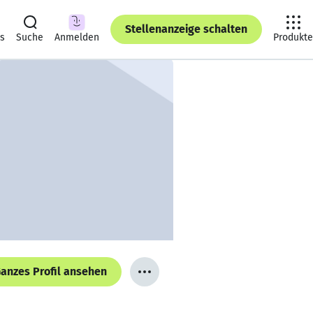
Stellenanzeige schalten
ts
Suche
Anmelden
Produkte
anzes Profil ansehen