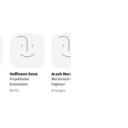
Hoffmann Rene
Arash Moradian
Hasan Yildiz
Projektleiter
Mechanical Design
Senior Mechanical
Automation
Engineer
Grate Engineer
Berlin
Erlangen
Ratingen