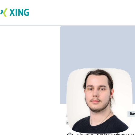
Mark Gotthardt
Ba
ist offen für Projekte. 🔎