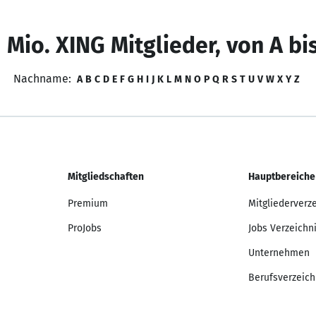
 Mio. XING Mitglieder, von A bi
Nachname:
A
B
C
D
E
F
G
H
I
J
K
L
M
N
O
P
Q
R
S
T
U
V
W
X
Y
Z
Mitgliedschaften
Hauptbereiche
Premium
Mitgliederverz
ProJobs
Jobs Verzeichn
Unternehmen
Berufsverzeich