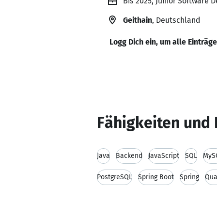
Bis 2025, Junior Software D
Geithain
, Deutschland
Logg Dich ein, um alle Einträg
Fähigkeiten und 
Java
Backend
JavaScript
SQL
MyS
PostgreSQL
Spring Boot
Spring
Qua