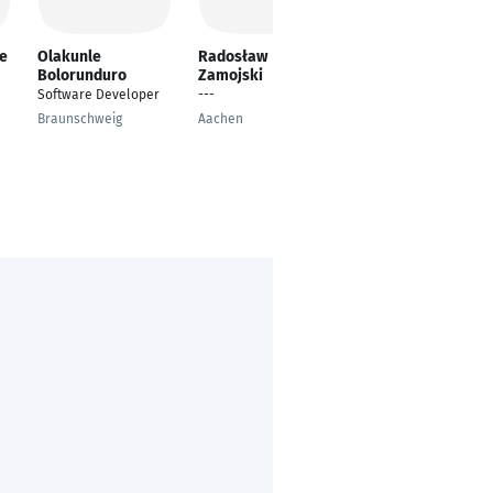
e
Olakunle
Radosław
Hidayet Raşit
Bolorunduro
Zamojski
ÇÖLKUŞU
Software Developer
---
Yönetim Bilişim
Sistemleri
Braunschweig
Aachen
Erzurum