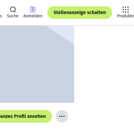
Stellenanzeige schalten
ts
Suche
Anmelden
Produkte
anzes Profil ansehen