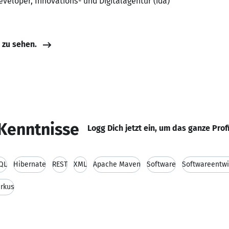
eveloper, Innovations- und Digitalagentur (ida)
e zu sehen.
Kenntnisse
Logg Dich jetzt ein, um das ganze Prof
QL
Hibernate
REST
XML
Apache Maven
Software
Softwareentwi
rkus