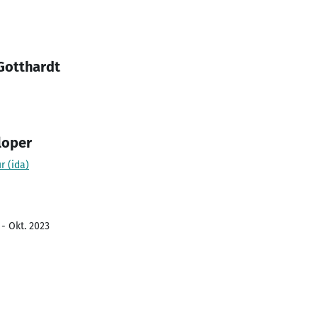
Gotthardt
loper
r (ida)
 - Okt. 2023