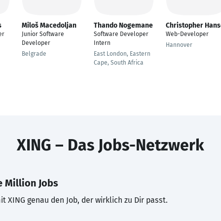
s
Miloš Macedoljan
Thando Nogemane
Christopher Hans
er
Junior Software
Software Developer
Web-Developer
Developer
Intern
Hannover
Belgrade
East London, Eastern
Cape, South Africa
XING – Das Jobs-Netzwerk
 Million Jobs
t XING genau den Job, der wirklich zu Dir passt.