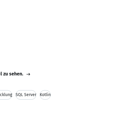
il zu sehen.
cklung
SQL Server
Kotlin