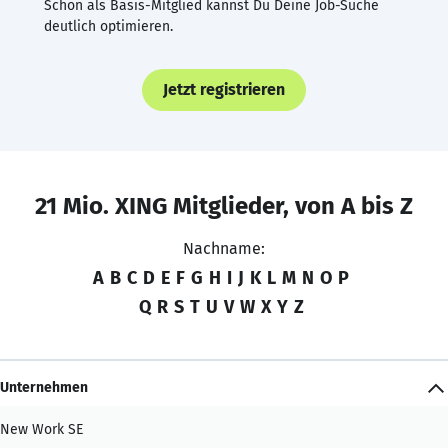
Schon als Basis-Mitglied kannst Du Deine Job-Suche
deutlich optimieren.
Jetzt registrieren
21 Mio. XING Mitglieder, von A bis Z
Nachname:
A
B
C
D
E
F
G
H
I
J
K
L
M
N
O
P
Q
R
S
T
U
V
W
X
Y
Z
Unternehmen
New Work SE