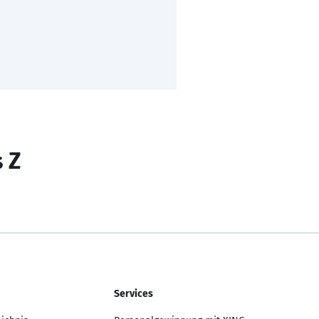
s Z
Services