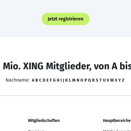
Jetzt registrieren
 Mio. XING Mitglieder, von A bi
Nachname:
A
B
C
D
E
F
G
H
I
J
K
L
M
N
O
P
Q
R
S
T
U
V
W
X
Y
Z
Mitgliedschaften
Hauptbereiche