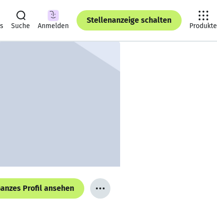
Stellenanzeige schalten
ts
Suche
Anmelden
Produkte
anzes Profil ansehen