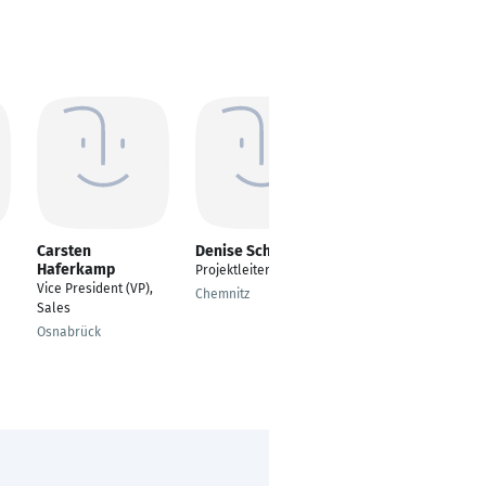
Carsten
Denise Scheffler
Julia Eibl
Haferkamp
Projektleiterin
Weiterbildung
Vice President (VP),
Projektmanagemnt
Chemnitz
Sales
Bayreuth
Osnabrück