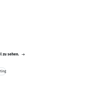
il zu sehen.
ting