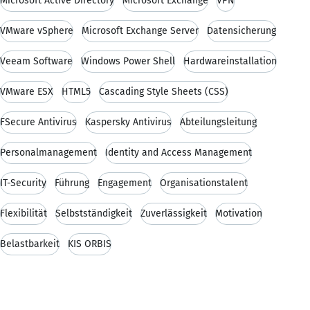
Microsoft Active Directory
Microsoft Exchange
VPN
VMware vSphere
Microsoft Exchange Server
Datensicherung
Veeam Software
Windows Power Shell
Hardwareinstallation
VMware ESX
HTML5
Cascading Style Sheets (CSS)
FSecure Antivirus
Kaspersky Antivirus
Abteilungsleitung
Personalmanagement
Identity and Access Management
IT-Security
Führung
Engagement
Organisationstalent
Flexibilität
Selbstständigkeit
Zuverlässigkeit
Motivation
Belastbarkeit
KIS ORBIS