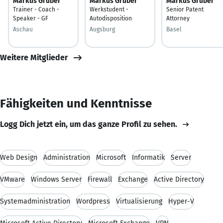
Markus Gruber
Markus Gruber
Markus Gruber
Trainer - Coach -
Werkstudent -
Senior Patent
Speaker - GF
Autodisposition
Attorney
Aschau
Augsburg
Basel
Weitere Mitglieder
Fähigkeiten und Kenntnisse
Logg Dich jetzt ein, um das ganze Profil zu sehen.
Web Design
Administration
Microsoft
Informatik
Server
VMware
Windows Server
Firewall
Exchange
Active Directory
Systemadministration
Wordpress
Virtualisierung
Hyper-V