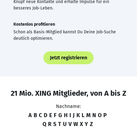
Knüpf neue Kontakte und erhalte Impulse für ein
besseres Job-Leben.
Kostenlos profitieren
Schon als Basis-Mitglied kannst Du Deine Job-Suche
deutlich optimieren.
Jetzt registrieren
21 Mio. XING Mitglieder, von A bis Z
Nachname:
A
B
C
D
E
F
G
H
I
J
K
L
M
N
O
P
Q
R
S
T
U
V
W
X
Y
Z