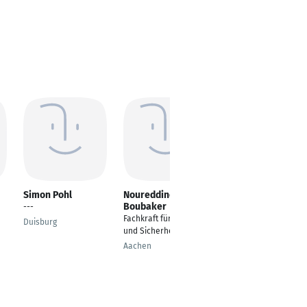
Simon Pohl
Noureddine Ben
Roman Schwartz
Boubaker
---
Oberbauleiter
Fachkraft für Schutz
Duisburg
Hermersberg
und Sicherheit
Aachen