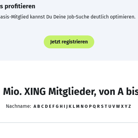
s profitieren
asis-Mitglied kannst Du Deine Job-Suche deutlich optimieren.
Jetzt registrieren
 Mio. XING Mitglieder, von A bi
Nachname:
A
B
C
D
E
F
G
H
I
J
K
L
M
N
O
P
Q
R
S
T
U
V
W
X
Y
Z