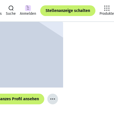
Stellenanzeige schalten
ts
Suche
Anmelden
Produkte
anzes Profil ansehen