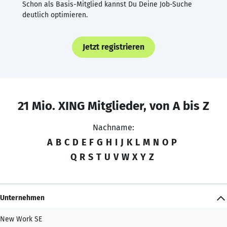
Schon als Basis-Mitglied kannst Du Deine Job-Suche
deutlich optimieren.
Jetzt registrieren
21 Mio. XING Mitglieder, von A bis Z
Nachname:
A
B
C
D
E
F
G
H
I
J
K
L
M
N
O
P
Q
R
S
T
U
V
W
X
Y
Z
Unternehmen
New Work SE