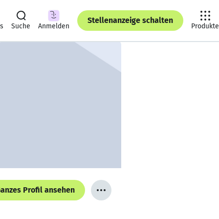
Stellenanzeige schalten
ts
Suche
Anmelden
Produkte
anzes Profil ansehen