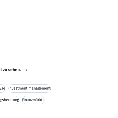
il zu sehen.
yse
Investment management
ngsberatung
Finanzmärkte