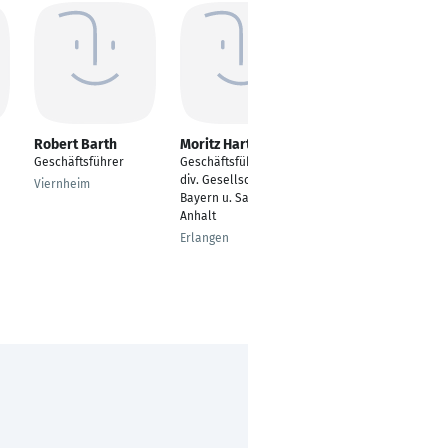
Robert Barth
Moritz Hartung
Christoph Kuban
Geschäftsführer
Geschäftsführer | für
General Manager
div. Gesellschaften in
Revolut Bank
Viernheim
Bayern u. Sachsen-
Germany und Head of
Anhalt
Lending Germany
Erlangen
Düsseldorf