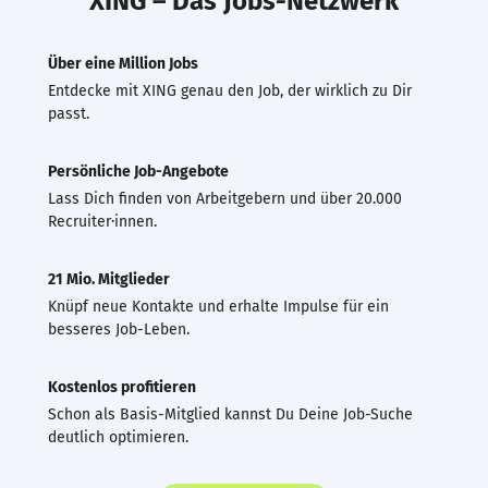
XING – Das Jobs-Netzwerk
Über eine Million Jobs
Entdecke mit XING genau den Job, der wirklich zu Dir
passt.
Persönliche Job-Angebote
Lass Dich finden von Arbeitgebern und über 20.000
Recruiter·innen.
21 Mio. Mitglieder
Knüpf neue Kontakte und erhalte Impulse für ein
besseres Job-Leben.
Kostenlos profitieren
Schon als Basis-Mitglied kannst Du Deine Job-Suche
deutlich optimieren.