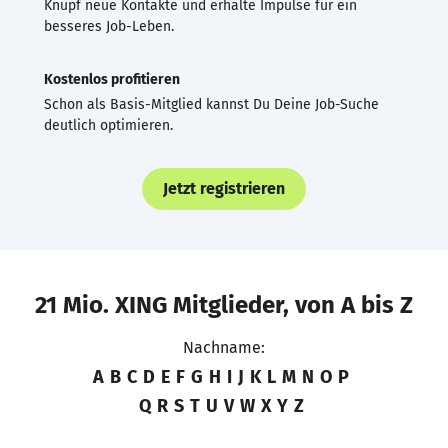
Knüpf neue Kontakte und erhalte Impulse für ein
besseres Job-Leben.
Kostenlos profitieren
Schon als Basis-Mitglied kannst Du Deine Job-Suche
deutlich optimieren.
Jetzt registrieren
21 Mio. XING Mitglieder, von A bis Z
Nachname:
A
B
C
D
E
F
G
H
I
J
K
L
M
N
O
P
Q
R
S
T
U
V
W
X
Y
Z