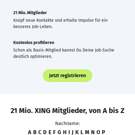
21 Mio. Mitglieder
Knüpf neue Kontakte und erhalte Impulse für ein
besseres Job-Leben.
Kostenlos profitieren
Schon als Basis-Mitglied kannst Du Deine Job-Suche
deutlich optimieren.
Jetzt registrieren
21 Mio. XING Mitglieder, von A bis Z
Nachname:
A
B
C
D
E
F
G
H
I
J
K
L
M
N
O
P