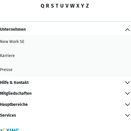
Q
R
S
T
U
V
W
X
Y
Z
Unternehmen
New Work SE
Karriere
Presse
Hilfe & Kontakt
Mitgliedschaften
Hauptbereiche
Services