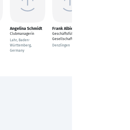
Angelina Schmidt
Frank Albiez
Linda Enders
Clubmanagerin
Geschäftsführender
Studio Managerin
Gesellschafter
Lahr, Baden-
Stuttgart
Württemberg,
Denzlingen
Germany