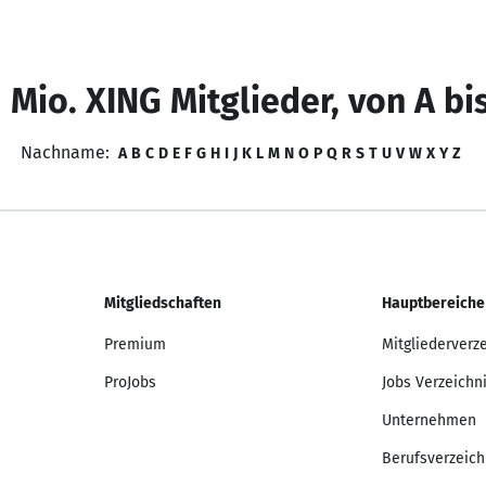
 Mio. XING Mitglieder, von A bi
Nachname:
A
B
C
D
E
F
G
H
I
J
K
L
M
N
O
P
Q
R
S
T
U
V
W
X
Y
Z
Mitgliedschaften
Hauptbereiche
Premium
Mitgliederverz
ProJobs
Jobs Verzeichn
Unternehmen
Berufsverzeich