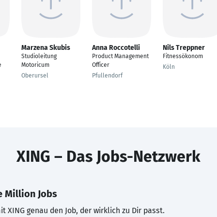
Marzena Skubis
Anna Roccotelli
Nils Treppner
Studioleitung
Product Management
Fitnessökonom
e
Motoricum
Officer
Köln
Oberursel
Pfullendorf
XING – Das Jobs-Netzwerk
 Million Jobs
t XING genau den Job, der wirklich zu Dir passt.