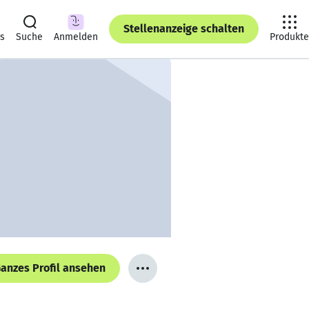
Stellenanzeige schalten
ts
Suche
Anmelden
Produkte
anzes Profil ansehen