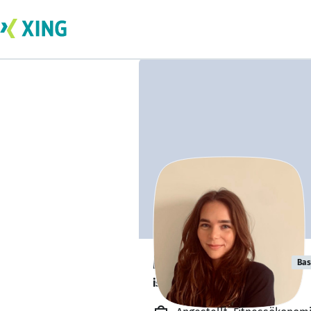
Marlene Hanke
Bas
ist offen für Projekte. 🔎