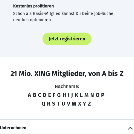
Kostenlos profitieren
Schon als Basis-Mitglied kannst Du Deine Job-Suche
deutlich optimieren.
Jetzt registrieren
21 Mio. XING Mitglieder, von A bis Z
Nachname:
A
B
C
D
E
F
G
H
I
J
K
L
M
N
O
P
Q
R
S
T
U
V
W
X
Y
Z
Unternehmen