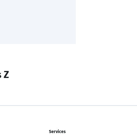
s Z
Services