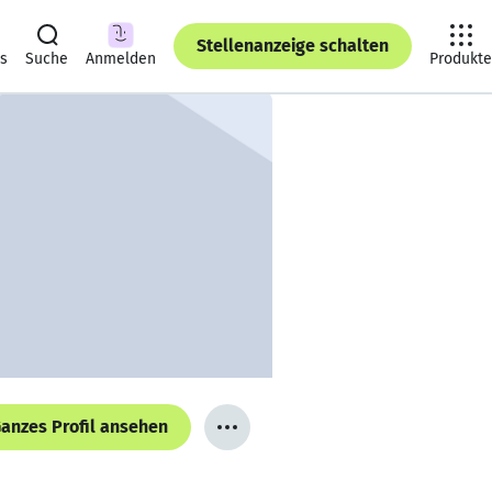
Stellenanzeige schalten
ts
Suche
Anmelden
Produkte
anzes Profil ansehen