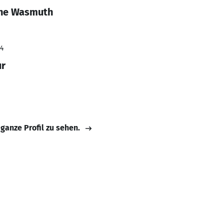
ene Wasmuth
24
ur
 ganze Profil zu sehen.