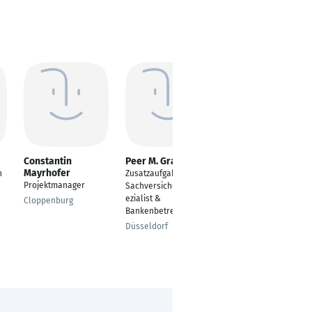
Constantin
Peer M. Grasbon
Walther Kirschner
Mayrhofer
n
Zusatzaufgabe als
Chefarzt
Projektmanager
Sachversicherungssp
Orthopädie/Unfallchi
ezialist &
rurgie, Ärztlicher
Cloppenburg
Bankenbetreuung
Direktor
Düsseldorf
Frankfurt Am Main