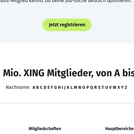
asis-Mitglied kannst Du Deine Job-Suche deutlich optimieren.
Jetzt registrieren
 Mio. XING Mitglieder, von A bi
Nachname:
A
B
C
D
E
F
G
H
I
J
K
L
M
N
O
P
Q
R
S
T
U
V
W
X
Y
Z
Mitgliedschaften
Hauptbereiche