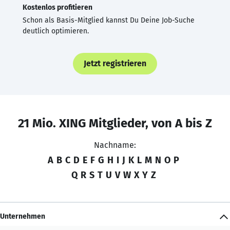
Kostenlos profitieren
Schon als Basis-Mitglied kannst Du Deine Job-Suche
deutlich optimieren.
Jetzt registrieren
21 Mio. XING Mitglieder, von A bis Z
Nachname:
A
B
C
D
E
F
G
H
I
J
K
L
M
N
O
P
Q
R
S
T
U
V
W
X
Y
Z
Unternehmen