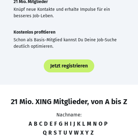
21 Mio. Mitglieder
Knüpf neue Kontakte und erhalte Impulse für ein
besseres Job-Leben.
Kostenlos profitieren
Schon als Basis-Mitglied kannst Du Deine Job-Suche
deutlich optimieren.
Jetzt registrieren
21 Mio. XING Mitglieder, von A bis Z
Nachname:
A
B
C
D
E
F
G
H
I
J
K
L
M
N
O
P
Q
R
S
T
U
V
W
X
Y
Z