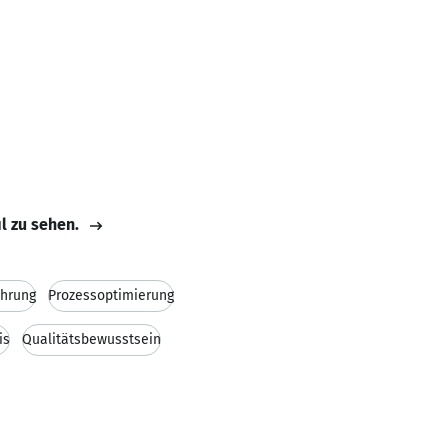
il zu sehen.
ührung
Prozessoptimierung
is
Qualitätsbewusstsein