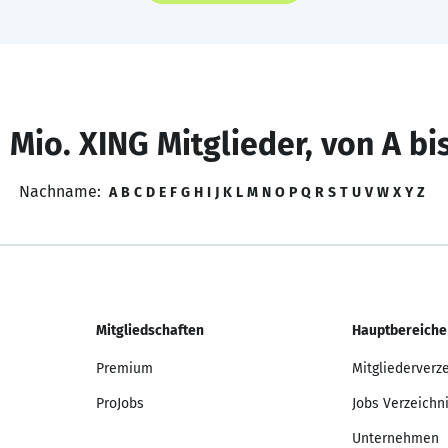
 Mio. XING Mitglieder, von A bi
Nachname:
A
B
C
D
E
F
G
H
I
J
K
L
M
N
O
P
Q
R
S
T
U
V
W
X
Y
Z
Mitgliedschaften
Hauptbereiche
Premium
Mitgliederverz
ProJobs
Jobs Verzeichn
Unternehmen