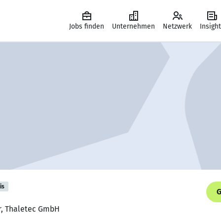
Jobs finden
Unternehmen
Netzwerk
Insigh
is
G
er, Thaletec GmbH