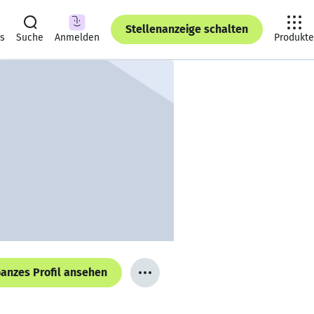
Stellenanzeige schalten
ts
Suche
Anmelden
Produkte
anzes Profil ansehen