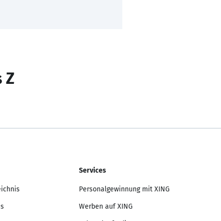
s Z
Services
eichnis
Personalgewinnung mit XING
is
Werben auf XING