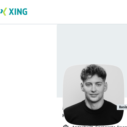
Martin Jentsch
Basi
HYGHring!