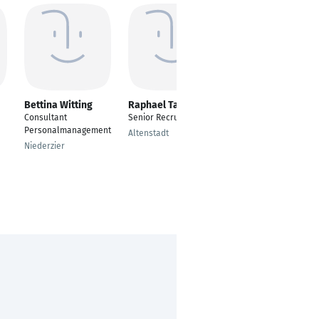
Bettina Witting
Raphael Tausch
Parasstu
Purschoja
Consultant
Senior Recruiter
Talent Acquisition
Personalmanagement
Altenstadt
Managerin
Niederzier
Köln