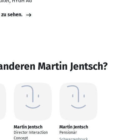
uiter, HYGH AG
e zu sehen.
anderen Martin Jentsch?
Martin Jentsch
Martin Jentsch
Director Interaction
Pensionär
Concept
Schwarzenbruck