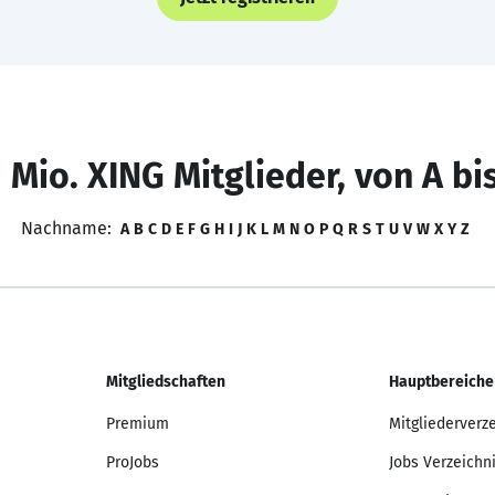
 Mio. XING Mitglieder, von A bi
Nachname:
A
B
C
D
E
F
G
H
I
J
K
L
M
N
O
P
Q
R
S
T
U
V
W
X
Y
Z
Mitgliedschaften
Hauptbereiche
Premium
Mitgliederverz
ProJobs
Jobs Verzeichn