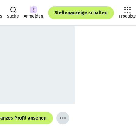
Stellenanzeige schalten
ts
Suche
Anmelden
Produkte
anzes Profil ansehen