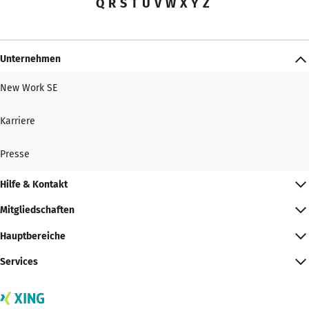
Q
R
S
T
U
V
W
X
Y
Z
Unternehmen
New Work SE
Karriere
Presse
Hilfe & Kontakt
Mitgliedschaften
Hauptbereiche
Services