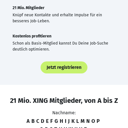
21 Mio. Mitglieder
Knüpf neue Kontakte und erhalte Impulse für ein
besseres Job-Leben.
Kostenlos profitieren
Schon als Basis-Mitglied kannst Du Deine Job-Suche
deutlich optimieren.
Jetzt registrieren
21 Mio. XING Mitglieder, von A bis Z
Nachname:
A
B
C
D
E
F
G
H
I
J
K
L
M
N
O
P