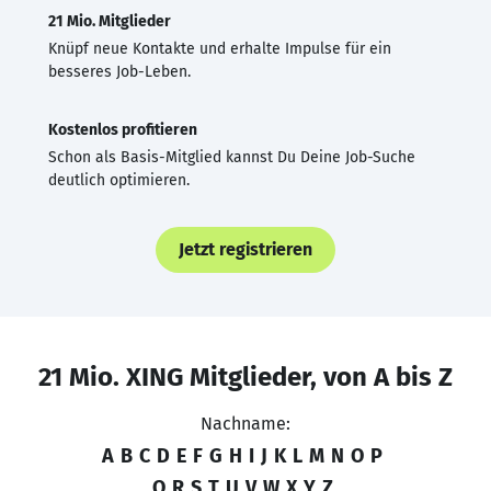
21 Mio. Mitglieder
Knüpf neue Kontakte und erhalte Impulse für ein
besseres Job-Leben.
Kostenlos profitieren
Schon als Basis-Mitglied kannst Du Deine Job-Suche
deutlich optimieren.
Jetzt registrieren
21 Mio. XING Mitglieder, von A bis Z
Nachname:
A
B
C
D
E
F
G
H
I
J
K
L
M
N
O
P
Q
R
S
T
U
V
W
X
Y
Z