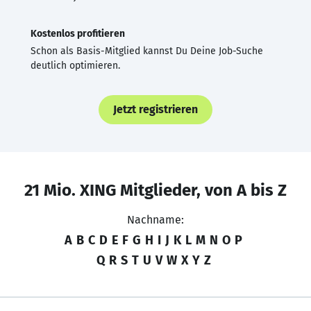
Kostenlos profitieren
Schon als Basis-Mitglied kannst Du Deine Job-Suche
deutlich optimieren.
Jetzt registrieren
21 Mio. XING Mitglieder, von A bis Z
Nachname:
A
B
C
D
E
F
G
H
I
J
K
L
M
N
O
P
Q
R
S
T
U
V
W
X
Y
Z