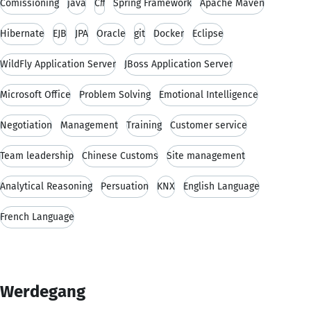
Comissioning
java
C#
Spring Framework
Apache Maven
Hibernate
EJB
JPA
Oracle
git
Docker
Eclipse
WildFly Application Server
JBoss Application Server
Microsoft Office
Problem Solving
Emotional Intelligence
Negotiation
Management
Training
Customer service
Team leadership
Chinese Customs
Site management
Analytical Reasoning
Persuation
KNX
English Language
French Language
Werdegang