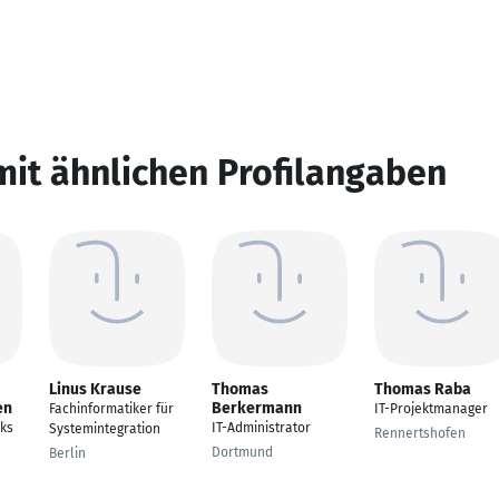
mit ähnlichen Profilangaben
Linus Krause
Thomas
Thomas Raba
en
Berkermann
Fachinformatiker für
IT-Projektmanager
ks
IT-Administrator
Systemintegration
Rennertshofen
Dortmund
Berlin