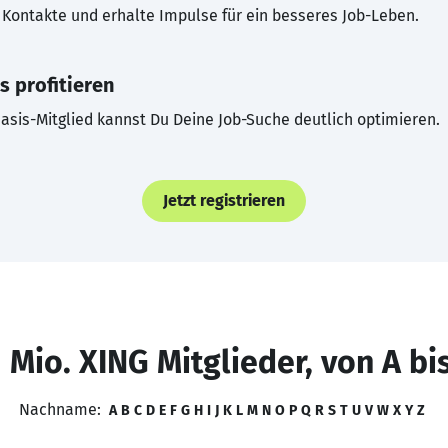
Kontakte und erhalte Impulse für ein besseres Job-Leben.
s profitieren
asis-Mitglied kannst Du Deine Job-Suche deutlich optimieren.
Jetzt registrieren
 Mio. XING Mitglieder, von A bi
Nachname:
A
B
C
D
E
F
G
H
I
J
K
L
M
N
O
P
Q
R
S
T
U
V
W
X
Y
Z