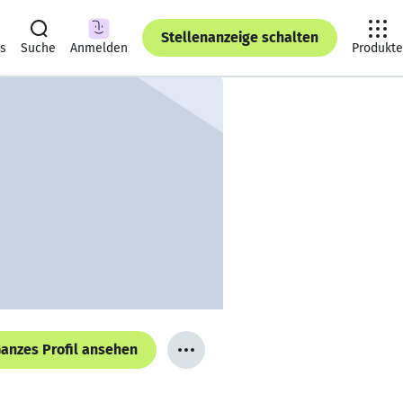
Stellenanzeige schalten
ts
Suche
Anmelden
Produkte
anzes Profil ansehen