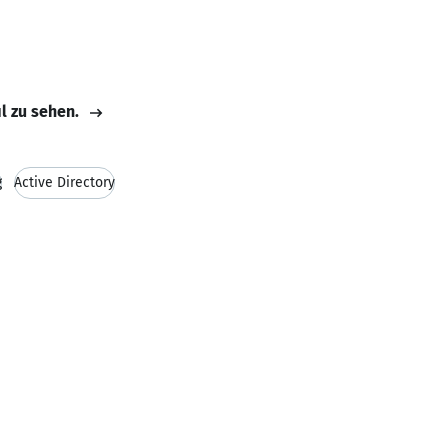
il zu sehen.
g
Active Directory