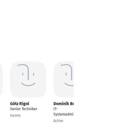
Götz Rigol
Dominik Brandt
Stefan Lange
Senior Techniker
IT-
Teamleiter Helpdesk
Systemadministrator
Hamm
Kreis Lippe
Achim