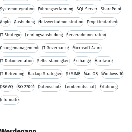
Systemintegration
Führungserfahrung
SQL Server
SharePoint
Apple
Ausbildung
Netzwerkadministration
Projektmitarbeit
IT-Strategie
Lehrlingsausbildung
Serveradministration
Changemanagement
IT Governance
Microsoft Azure
IT-Dokumentation
Selbstständigkeit
Exchange
Hardware
IT-Betreuung
Backup-Strategien
S/MIME
Mac OS
Windows 10
DSGVO
ISO 27001
Datenschutz
Lernbereitschaft
Erfahrung
Informatik
Werdegang