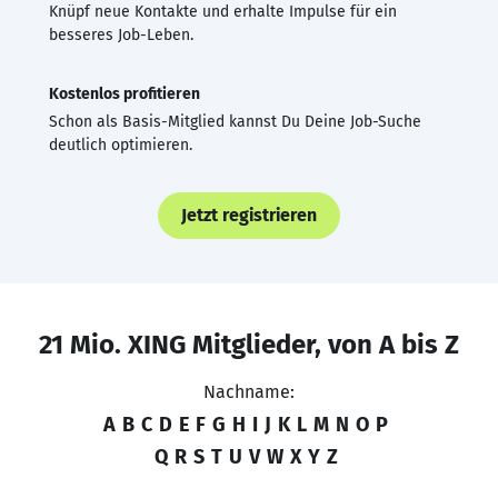
Knüpf neue Kontakte und erhalte Impulse für ein
besseres Job-Leben.
Kostenlos profitieren
Schon als Basis-Mitglied kannst Du Deine Job-Suche
deutlich optimieren.
Jetzt registrieren
21 Mio. XING Mitglieder, von A bis Z
Nachname:
A
B
C
D
E
F
G
H
I
J
K
L
M
N
O
P
Q
R
S
T
U
V
W
X
Y
Z