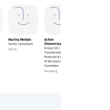
Marina Melwin
Achim
Hakim Elmahmoud
Zimmermann
.
Senior Consultant
Projektleiter und
Group CIO | IT-
Senior IT-Consultant
Zürich
Transformation |
Düsseldorf
Prokurist & Member
of the Executive
Committee
Hornberg