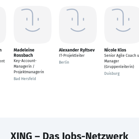
n
Madeleine
Alexander Ryltsev
Nicole Klos
Rossbach
IT-Projektleiter
Senior Agile Coach u
Key-Account-
ent
Manager
Berlin
Managerin /
(Gruppenleiterin)
Projektmanagerin
Duisburg
Bad Hersfeld
XING – Das Jobs-Netzwerk