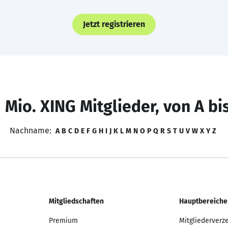
Jetzt registrieren
 Mio. XING Mitglieder, von A bi
Nachname:
A
B
C
D
E
F
G
H
I
J
K
L
M
N
O
P
Q
R
S
T
U
V
W
X
Y
Z
Mitgliedschaften
Hauptbereiche
Premium
Mitgliederverz