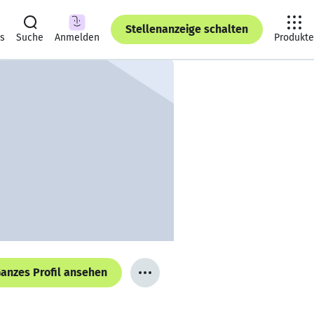
Stellenanzeige schalten
ts
Suche
Anmelden
Produkte
anzes Profil ansehen