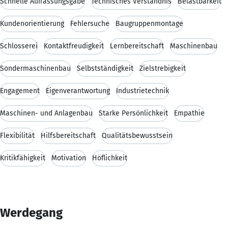
Schnelle Auffassungsgabe
Technisches Verständnis
Belastbarkeit
Kundenorientierung
Fehlersuche
Baugruppenmontage
Schlosserei
Kontaktfreudigkeit
Lernbereitschaft
Maschinenbau
Sondermaschinenbau
Selbstständigkeit
Zielstrebigkeit
Engagement
Eigenverantwortung
Industrietechnik
Maschinen- und Anlagenbau
Starke Persönlichkeit
Empathie
Flexibilität
Hilfsbereitschaft
Qualitätsbewusstsein
Kritikfähigkeit
Motivation
Höflichkeit
Werdegang