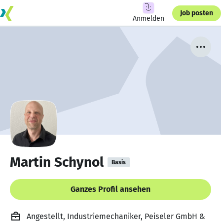
Job posten
Anmelden
Martin Schynol
Basis
Ganzes Profil ansehen
Angestellt, Industriemechaniker, Peiseler GmbH &