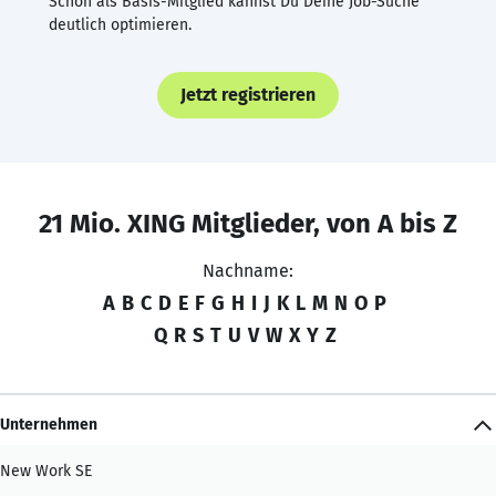
Schon als Basis-Mitglied kannst Du Deine Job-Suche
deutlich optimieren.
Jetzt registrieren
21 Mio. XING Mitglieder, von A bis Z
Nachname:
A
B
C
D
E
F
G
H
I
J
K
L
M
N
O
P
Q
R
S
T
U
V
W
X
Y
Z
Unternehmen
New Work SE