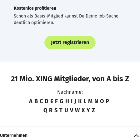
Kostenlos profitieren
Schon als Basis-Mitglied kannst Du Deine Job-Suche
deutlich optimieren.
Jetzt registrieren
21 Mio. XING Mitglieder, von A bis Z
Nachname:
A
B
C
D
E
F
G
H
I
J
K
L
M
N
O
P
Q
R
S
T
U
V
W
X
Y
Z
Unternehmen