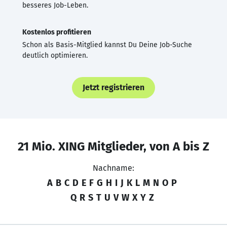
besseres Job-Leben.
Kostenlos profitieren
Schon als Basis-Mitglied kannst Du Deine Job-Suche
deutlich optimieren.
Jetzt registrieren
21 Mio. XING Mitglieder, von A bis Z
Nachname:
A
B
C
D
E
F
G
H
I
J
K
L
M
N
O
P
Q
R
S
T
U
V
W
X
Y
Z