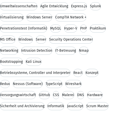
Umweltwissenschaften
Agile Entwicklung
Express.js
Splunk
Virtualisierung
Windows Server
CompTIA Network +
Penetrationstest (Informatik)
MySQL
Hyper-V
PHP
Praktikum
MS Office
Windows
Server
Security Operations Center
Networking
Intrusion Detection
IT-Betreuung
Nmap
Bootstrapping
Kali Linux
Betriebssysteme, Controller und Interpreter
React
Konzept
Redux
Nessus (Software)
TypeScript
Wireshark
Versorgungswirtschaft
GitHub
CSS
Malerei
DNS
Hardware
Sicherheit und Archivierung
Informatik
JavaScript
Scrum Master