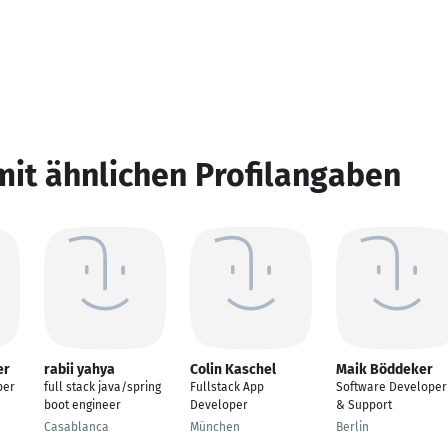
mit ähnlichen Profilangaben
er
rabii yahya
Colin Kaschel
Maik Böddeker
per
full stack java/spring
Fullstack App
Software Developer
boot engineer
Developer
& Support
Casablanca
München
Berlin