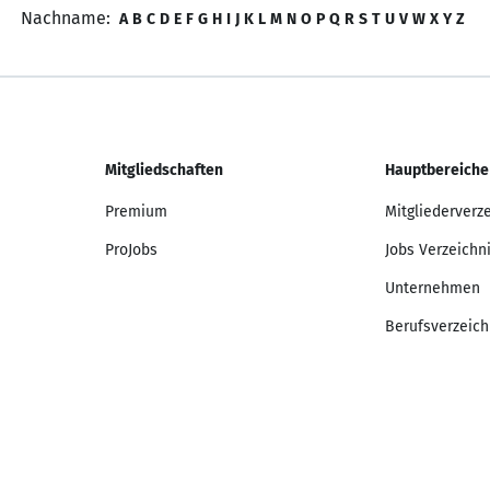
Nachname:
A
B
C
D
E
F
G
H
I
J
K
L
M
N
O
P
Q
R
S
T
U
V
W
X
Y
Z
Mitgliedschaften
Hauptbereiche
Premium
Mitgliederverz
ProJobs
Jobs Verzeichn
Unternehmen
Berufsverzeich