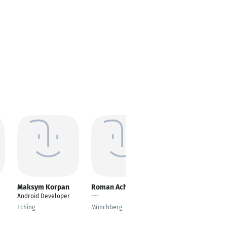
Maksym Korpan
Roman Achachin
Amirali Rouki
Android Developer
---
---
Eching
Münchberg
Düsseldorf