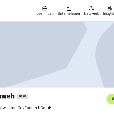
Jobs finden
Unternehmen
Netzwerk
Insigh
chweh
Basis
G
Entwickler, GovConnect GmbH