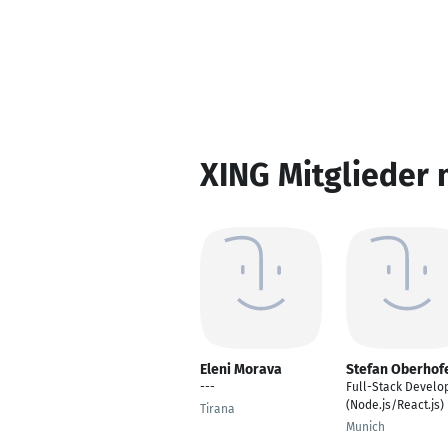
XING Mitglieder 
Eleni Morava
Stefan Oberhof
---
Full-Stack Develo
(Node.js/React.js)
Tirana
Munich