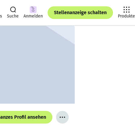
Stellenanzeige schalten
ts
Suche
Anmelden
Produkte
anzes Profil ansehen