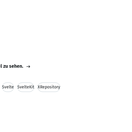
il zu sehen.
Svelte
SvelteKit
XRepository