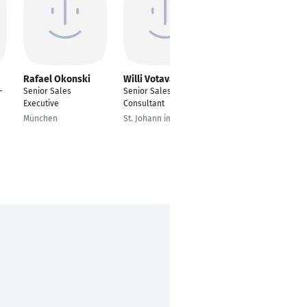
Rafael Okonski
Willi Votava
Ivo Dimov
-
Senior Sales
Senior Sales
Automobilkaufmann
Executive
Consultant
Bamberg
München
St. Johann im Pongau