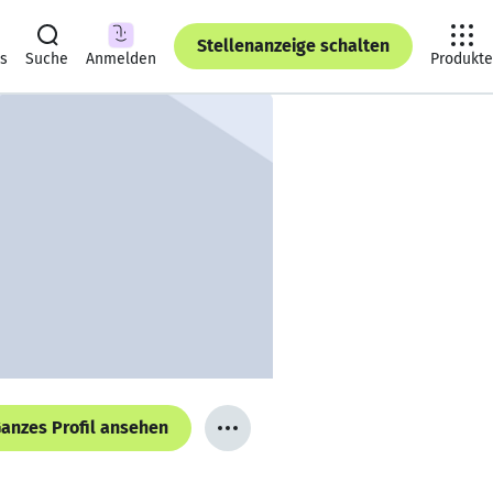
Stellenanzeige schalten
ts
Suche
Anmelden
Produkte
anzes Profil ansehen