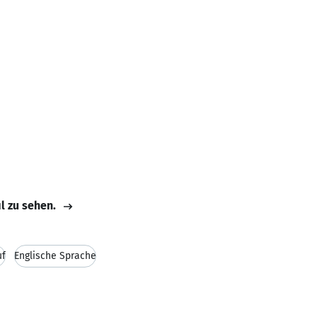
il zu sehen.
uf
Englische Sprache