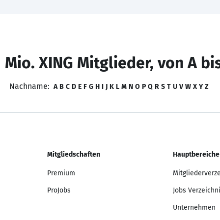
 Mio. XING Mitglieder, von A bi
Nachname:
A
B
C
D
E
F
G
H
I
J
K
L
M
N
O
P
Q
R
S
T
U
V
W
X
Y
Z
Mitgliedschaften
Hauptbereiche
Premium
Mitgliederverz
ProJobs
Jobs Verzeichn
Unternehmen