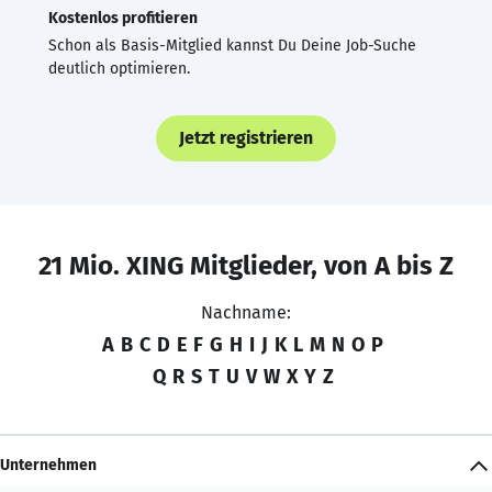
Kostenlos profitieren
Schon als Basis-Mitglied kannst Du Deine Job-Suche
deutlich optimieren.
Jetzt registrieren
21 Mio. XING Mitglieder, von A bis Z
Nachname:
A
B
C
D
E
F
G
H
I
J
K
L
M
N
O
P
Q
R
S
T
U
V
W
X
Y
Z
Unternehmen