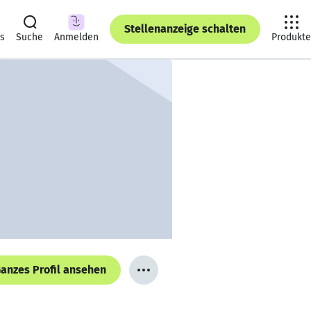
Stellenanzeige schalten
ts
Suche
Anmelden
Produkte
anzes Profil ansehen