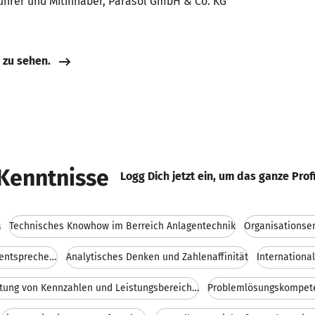
führer und Mitinhaber, Parasol GmbH & Co. KG
e zu sehen.
Kenntnisse
Logg Dich jetzt ein, um das ganze Prof
A
Technisches Knowhow im Berreich Anlagentechnik
Organisationse
Schaffung von Auswertungsbasen und entsprechenden
Analytisches Denken und Zahlenaffinität
Internation
Auswertung von Kennzahlen und Leistungsbereichen
Problemlösungskompet