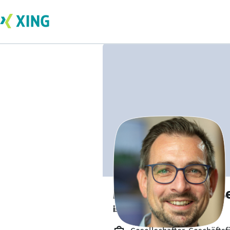
Marvin Friedrichs
ist gesund und munter. 🥦