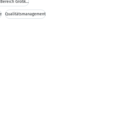
Kontrolle von Einlaufprozeduren im Bereich Großkom
e
Qualitätsmanagement