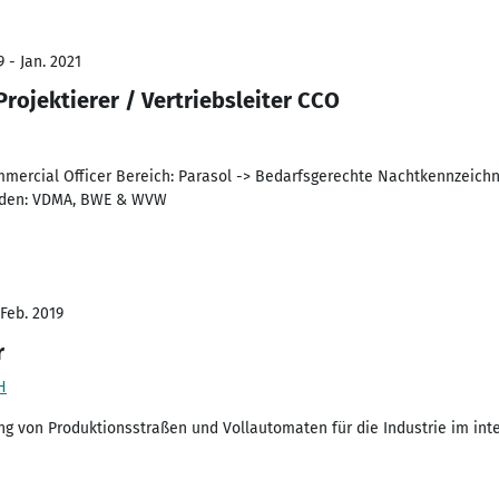
 - Jan. 2021
Projektierer / Vertriebsleiter CCO
ommercial Officer Bereich: Parasol -> Bedarfsgerechte Nachtkennzeic
änden: VDMA, BWE & WVW
 Feb. 2019
r
H
ng von Produktionsstraßen und Vollautomaten für die Industrie im int