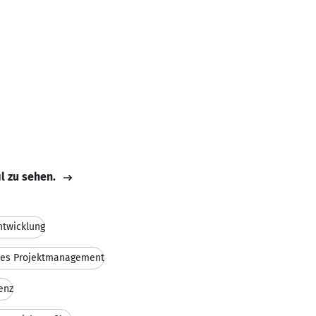
il zu sehen.
ntwicklung
ales Projektmanagement
enz