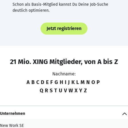
Schon als Basis-Mitglied kannst Du Deine Job-Suche
deutlich optimieren.
Jetzt registrieren
21 Mio. XING Mitglieder, von A bis Z
Nachname:
A
B
C
D
E
F
G
H
I
J
K
L
M
N
O
P
Q
R
S
T
U
V
W
X
Y
Z
Unternehmen
New Work SE