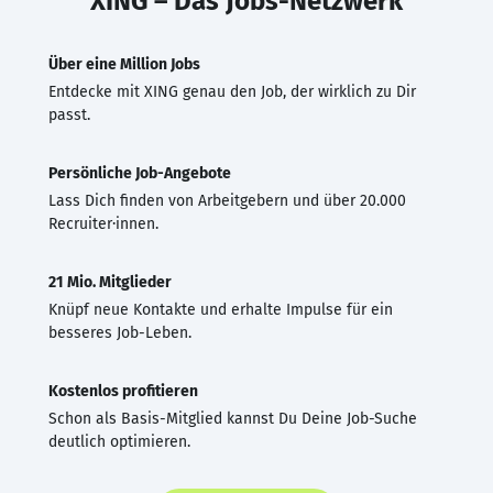
XING – Das Jobs-Netzwerk
Über eine Million Jobs
Entdecke mit XING genau den Job, der wirklich zu Dir
passt.
Persönliche Job-Angebote
Lass Dich finden von Arbeitgebern und über 20.000
Recruiter·innen.
21 Mio. Mitglieder
Knüpf neue Kontakte und erhalte Impulse für ein
besseres Job-Leben.
Kostenlos profitieren
Schon als Basis-Mitglied kannst Du Deine Job-Suche
deutlich optimieren.