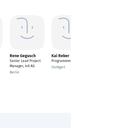
Rene Gegusch
Kai Reber
Pascal Monnat
Senior Lead Project
Programmmanager
Service Manager
Manager, init AG
Stuttgart
Rebstein
Berlin