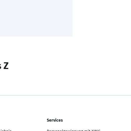
s Z
Services