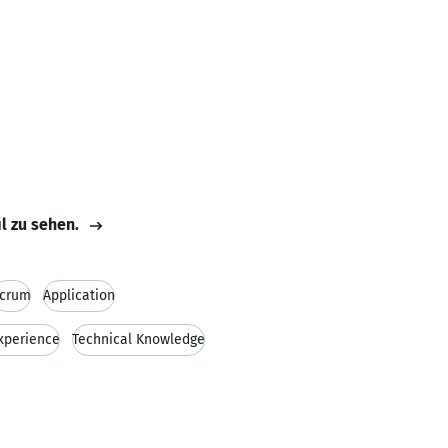
il zu sehen.
crum
Application
experience
Technical Knowledge