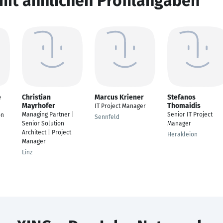
mit ähnlichen Profilangaben
e
Christian
Marcus Kriener
Stefanos
Mayrhofer
Thomaidis
IT Project Manager
Managing Partner |
Senior IT Project
on
Sennfeld
Senior Solution
Manager
Architect | Project
Herakleion
Manager
Linz