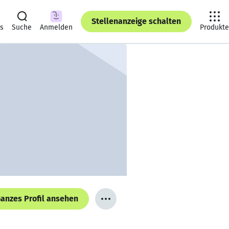
Stellenanzeige schalten
ts
Suche
Anmelden
Produkte
anzes Profil ansehen