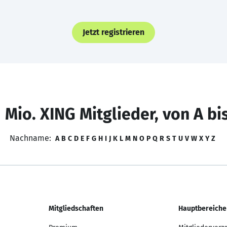
Jetzt registrieren
 Mio. XING Mitglieder, von A bi
Nachname:
A
B
C
D
E
F
G
H
I
J
K
L
M
N
O
P
Q
R
S
T
U
V
W
X
Y
Z
Mitgliedschaften
Hauptbereiche