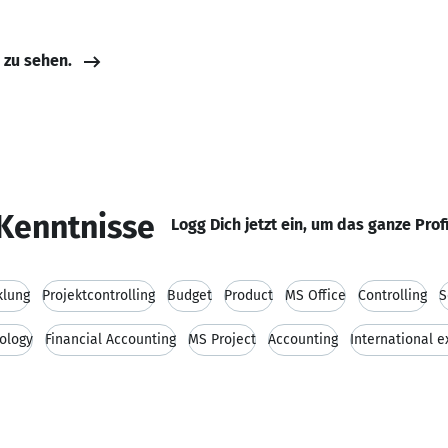
e zu sehen.
Kenntnisse
Logg Dich jetzt ein, um das ganze Prof
klung
Projektcontrolling
Budget
Product
MS Office
Controlling
S
ology
Financial Accounting
MS Project
Accounting
International 