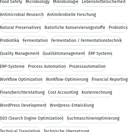
Food Safety
Microbiology
Mikrobiologie
Lebensmittelsicherheit
Antimicrobial Research
Antimikrobielle Forschung
Natural Preservatives
Natürliche Konservierungsstoffe
Probiotics
Probiotika
Fermentation
Fermentation / Fermentationstechnik
Quality Management
Qualitätsmanagement
ERP Systems
ERP-Systeme
Process Automation
Prozessautomation
Workflow Optimization
Workflow-Optimierung
Financial Reporting
Finanzberichterstattung
Cost Accounting
Kostenrechnung
WordPress Development
Wordpress-Entwicklung
SEO (Search Engine Optimization)
Suchmaschinenoptimierung
Technical Translation
Technische Übersetzung