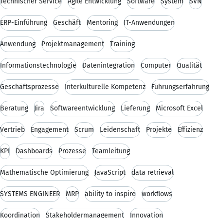
Technischer Service
Agile Entwicklung
Software
System
SVN
ERP-Einführung
Geschäft
Mentoring
IT-Anwendungen
Anwendung
Projektmanagement
Training
Informationstechnologie
Datenintegration
Computer
Qualität
Geschäftsprozesse
Interkulturelle Kompetenz
Führungserfahrung
Beratung
Jira
Softwareentwicklung
Lieferung
Microsoft Excel
Vertrieb
Engagement
Scrum
Leidenschaft
Projekte
Effizienz
KPI
Dashboards
Prozesse
Teamleitung
Mathematische Optimierung
JavaScript
data retrieval
SYSTEMS ENGINEER
MRP
ability to inspire
workflows
Koordination
Stakeholdermanagement
Innovation