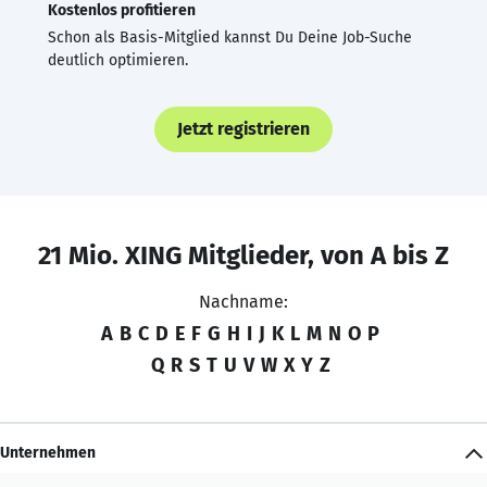
Kostenlos profitieren
Schon als Basis-Mitglied kannst Du Deine Job-Suche
deutlich optimieren.
Jetzt registrieren
21 Mio. XING Mitglieder, von A bis Z
Nachname:
A
B
C
D
E
F
G
H
I
J
K
L
M
N
O
P
Q
R
S
T
U
V
W
X
Y
Z
Unternehmen