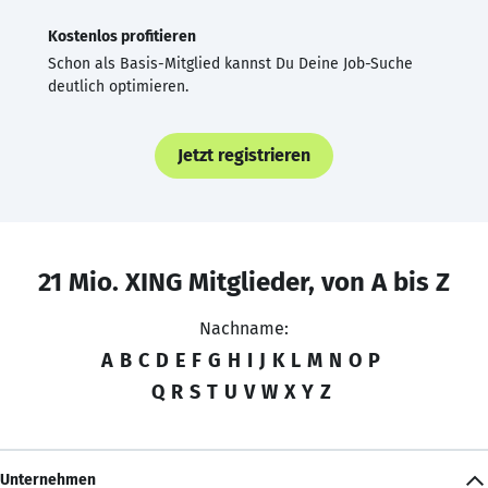
Kostenlos profitieren
Schon als Basis-Mitglied kannst Du Deine Job-Suche
deutlich optimieren.
Jetzt registrieren
21 Mio. XING Mitglieder, von A bis Z
Nachname:
A
B
C
D
E
F
G
H
I
J
K
L
M
N
O
P
Q
R
S
T
U
V
W
X
Y
Z
Unternehmen