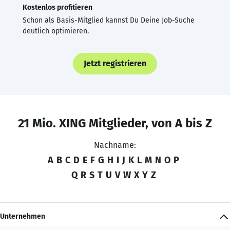
Kostenlos profitieren
Schon als Basis-Mitglied kannst Du Deine Job-Suche
deutlich optimieren.
Jetzt registrieren
21 Mio. XING Mitglieder, von A bis Z
Nachname:
A
B
C
D
E
F
G
H
I
J
K
L
M
N
O
P
Q
R
S
T
U
V
W
X
Y
Z
Unternehmen